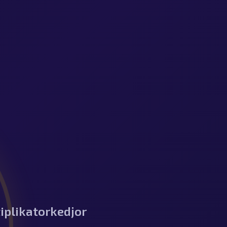
iplikatorkedjor