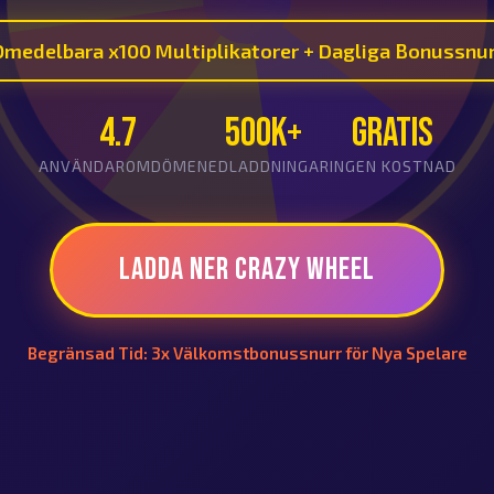
Omedelbara x100 Multiplikatorer + Dagliga Bonussnur
4.7
500K+
Gratis
ANVÄNDAROMDÖME
NEDLADDNINGAR
INGEN KOSTNAD
LADDA NER CRAZY WHEEL
Begränsad Tid: 3x Välkomstbonussnurr för Nya Spelare